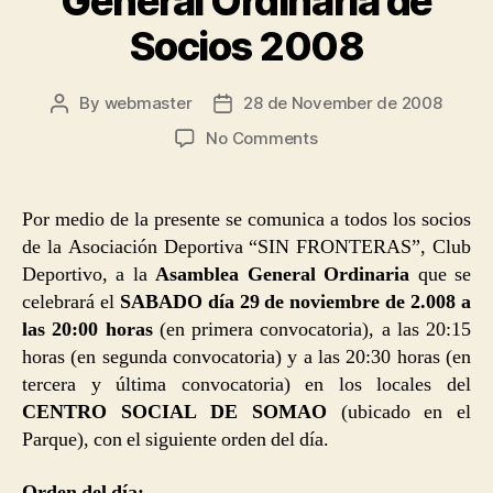
General Ordinaria de
Socios 2008
By
webmaster
28 de November de 2008
Post
Post
author
date
on
No Comments
Convocatoria
Asamblea
General
Por medio de la presente se comunica a todos los socios
Ordinaria
de la Asociación Deportiva “SIN FRONTERAS”, Club
de
Deportivo, a la
Asamblea General Ordinaria
que se
Socios
celebrará el
SABADO día 29 de noviembre de 2.008 a
2008
las 20:00 horas
(en primera convocatoria), a las 20:15
horas (en segunda convocatoria) y a las 20:30 horas (en
tercera y última convocatoria) en los locales del
CENTRO SOCIAL DE SOMAO
(ubicado en el
Parque), con el siguiente orden del día.
Orden del día: