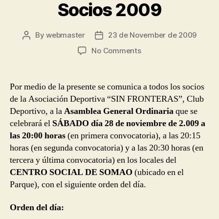
Socios 2009
By
webmaster
23 de November de 2009
Post
Post
author
date
on
No Comments
Convocatoria
Asamblea
General
Por medio de la presente se comunica a todos los socios
Ordinaria
de la Asociación Deportiva “SIN FRONTERAS”, Club
de
Deportivo, a la
Asamblea General Ordinaria
que se
Socios
celebrará el
SÁBADO día 28 de noviembre de 2.009 a
2009
las 20:00 horas
(en primera convocatoria), a las 20:15
horas (en segunda convocatoria) y a las 20:30 horas (en
tercera y última convocatoria) en los locales del
CENTRO SOCIAL DE SOMAO
(ubicado en el
Parque), con el siguiente orden del día.
Orden del día: