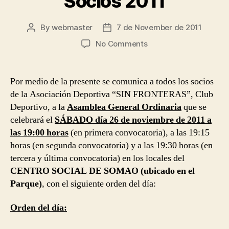
Socios 2011
By
webmaster
7 de November de 2011
Post
Post
author
date
on
No Comments
Convocatoria
Asamblea
General
Por medio de la presente se comunica a todos los socios
Ordinaria
de la Asociación Deportiva “SIN FRONTERAS”, Club
de
Deportivo, a la
Asamblea General Ordinaria
que se
Socios
celebrará el
SÁBADO día 26 de noviembre de 2011 a
2011
las 19:00 horas
(en primera convocatoria), a las 19:15
horas (en segunda convocatoria) y a las 19:30 horas (en
tercera y última convocatoria) en los locales del
CENTRO SOCIAL DE SOMAO (ubicado en el
Parque)
, con el siguiente orden del día:
Orden del día: