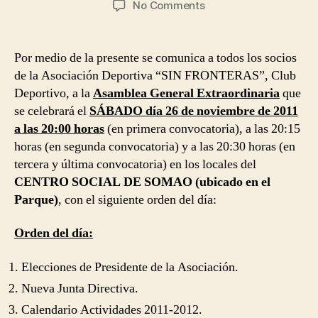
on
No Comments
Convocatoria
Asamblea
General
Por medio de la presente se comunica a todos los socios
Extraordinaria
de la Asociación Deportiva “SIN FRONTERAS”, Club
de
Deportivo, a la
Asamblea General Extraordinaria
que
Socios
se celebrará el
SÁBADO día 26 de noviembre de 2011
2011
a las 20:00 horas
(en primera convocatoria), a las 20:15
horas (en segunda convocatoria) y a las 20:30 horas (en
tercera y última convocatoria) en los locales del
CENTRO SOCIAL DE SOMAO (ubicado en el
Parque)
, con el siguiente orden del día:
Orden del día:
Elecciones de Presidente de la Asociación.
Nueva Junta Directiva.
Calendario Actividades 2011-2012.