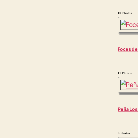
10
Photos
Foces de
11
Photos
Peña Los
6
Photos