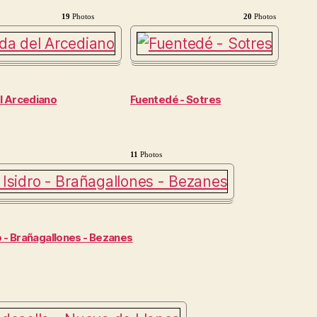
19
Photos
20
Photos
l Arcediano
Fuentedé - Sotres
11
Photos
o - Brañagallones - Bezanes