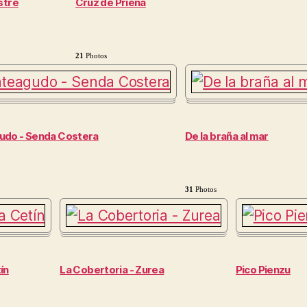
stre
Cruz de Priena
21
Photos
do - Senda Costera
De la braña al mar
31
Photos
ín
La Cobertoria - Zurea
Pico Pienzu