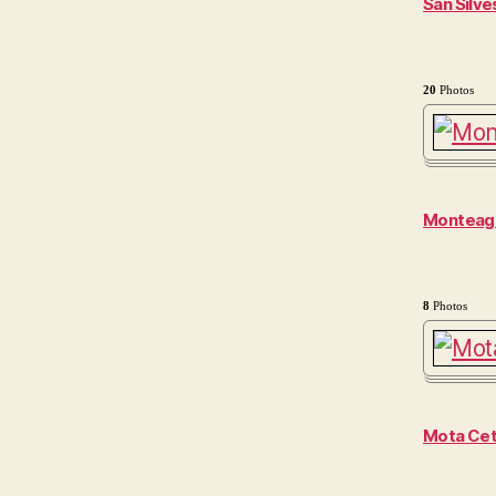
San Silve
20
Photos
Monteagu
8
Photos
Mota Cet