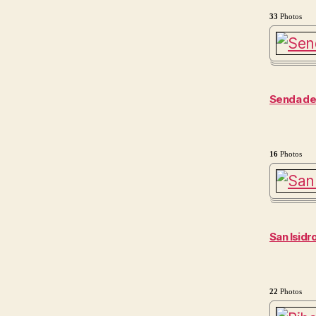
33
Photos
Senda de
16
Photos
San Isidr
22
Photos